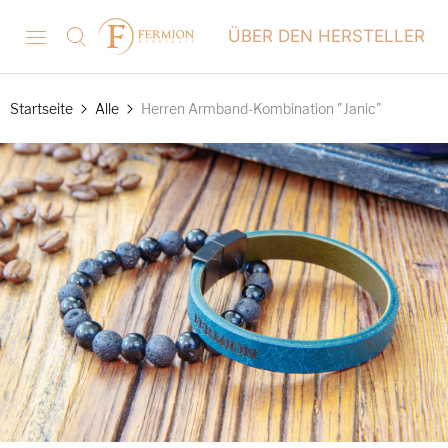
ÜBER DEN HERSTELLER
Startseite
Alle
Herren Armband-Kombination "Janic"